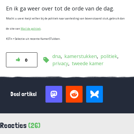
En ik ga weer over tot de orde van de dag.
Mocht u uw ei kwijt willen bij de politiek naar aanleiding van bovenstaand stuk, gebruik dan
de site van
Mail de politiek
.
KSTn = Selectie uit recente KamerSTukken.
dna
kamerstukken
politiek
0
privacy
tweede kamer
Deel artikel
Reacties
(26)