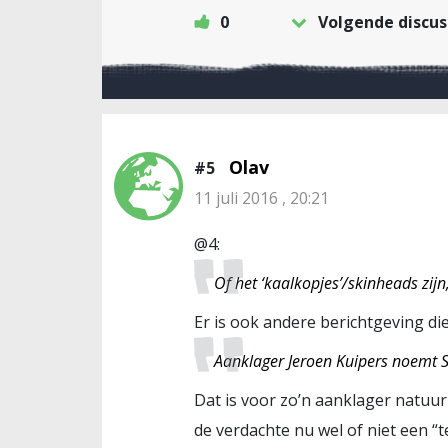
0
Volgende discus
Olav
#5
11 juli 2016 , 20:21
@4:
Of het ‘kaalkopjes’/skinheads zijn,
Er is ook andere berichtgeving die
Aanklager Jeroen Kuipers noemt S. 
Dat is voor zo’n aanklager natuur
de verdachte nu wel of niet een “t