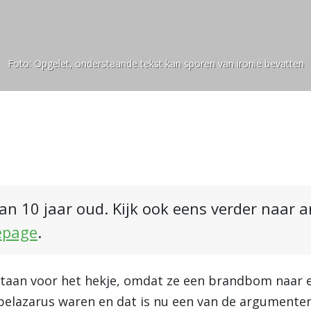
Foto:
Opgelet, onderstaande tekst kan sporen van ironie bevatten
an 10 jaar oud. Kijk ook eens verder naar 
epage
.
e staan voor het hekje, omdat ze een brandbom naar
apelazarus waren en dat is nu een van de argumente