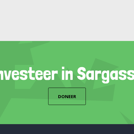
nvesteer in Sargas
DONEER