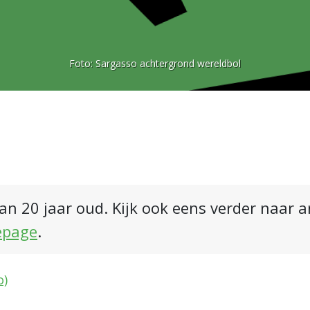
Foto:
Sargasso achtergrond wereldbol
an 20 jaar oud. Kijk ook eens verder naar 
epage
.
o)