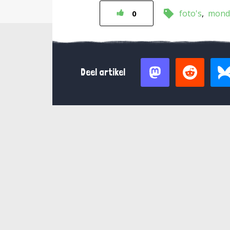
foto's
mond
0
Deel artikel