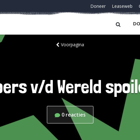
Doneer
Leaseweb
DO
Voorpagina
oers v/d Wereld spoil
0
reacties