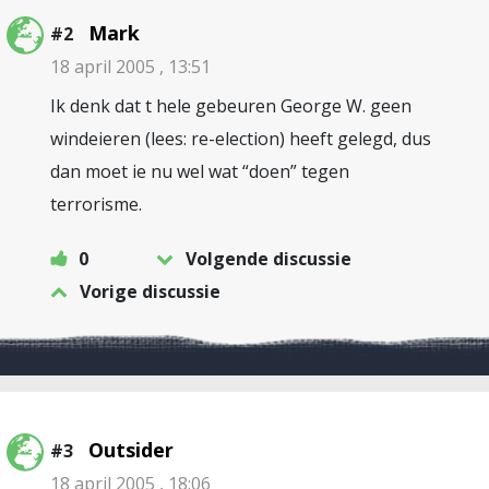
Mark
#2
18 april 2005 , 13:51
Ik denk dat t hele gebeuren George W. geen
windeieren (lees: re-election) heeft gelegd, dus
dan moet ie nu wel wat “doen” tegen
terrorisme.
0
Volgende discussie
Vorige discussie
Outsider
#3
18 april 2005 , 18:06