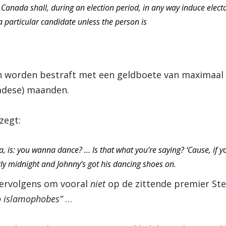
Canada shall, during an election period, in any way induce electo
 a particular candidate unless the person is
n worden bestraft met een geldboete van maximaal 5
nadese) maanden.
zegt:
a, is: you wanna dance? … Is that what you’re saying? ‘Cause, if
rly midnight and Johnny’s got his dancing shoes on.
vervolgens om vooral
niet
op de zittende premier St
o islamophobes”
…