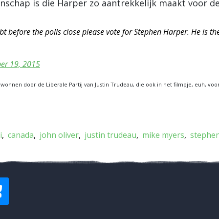
nschap is die Harper zo aantrekkelijk maakt voor d
t before the polls close please vote for Stephen Harper. He is the
er 19, 2015
ewonnen door de Liberale Partij van Justin Trudeau, die ook in het filmpje, euh, vo
i
canada
john oliver
justin trudeau
mike myers
stephen