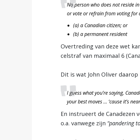
No person who does not reside in 
or vote or refrain from voting for
(a) a Canadian citizen; or
(b) a permanent resident
Overtreding van deze wet ka
celstraf van maximaal 6 (Ca
Dit is wat John Oliver daarop 
I guess what you’re saying, Canad
your best moves … ‘cause it’s nea
En instrueert de Canadezen 
o.a. vanwege zijn
“pandering t