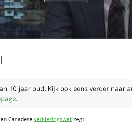
an 10 jaar oud. Kijk ook eens verder naar 
epage
.
 Een Canadese
verkiezingswet
zegt: