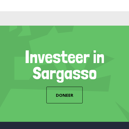
Investeer in
Sargasso
DONEER