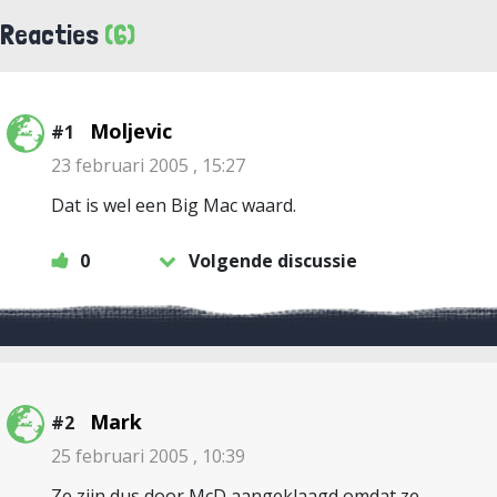
Reacties
(6)
Moljevic
#1
23 februari 2005 , 15:27
Dat is wel een Big Mac waard.
0
Volgende discussie
Mark
#2
25 februari 2005 , 10:39
Ze zijn dus door McD aangeklaagd omdat ze