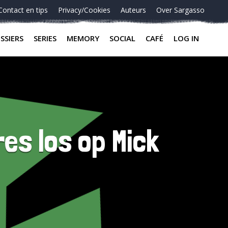
Contact en tips
Privacy/Cookies
Auteurs
Over Sargasso
SSIERS
SERIES
MEMORY
SOCIAL
CAFÉ
LOG IN
es los op Mick