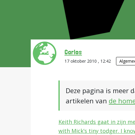
Carlos
17 oktober 2010 , 12:42
Algeme
Deze pagina is meer d
artikelen van
de hom
Keith Richards gaat in zijn m
with Mick’s tiny todger. I kno