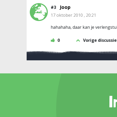
Joop
#3
17 oktober 2010 , 20:21
hahahaha, daar kan je verlengstu
0
Vorige discussie
I