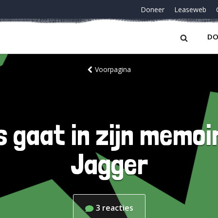
Doneer
Leaseweb
DO
Voorpagina
s gaat in zijn memoir
Jagger
3
reacties