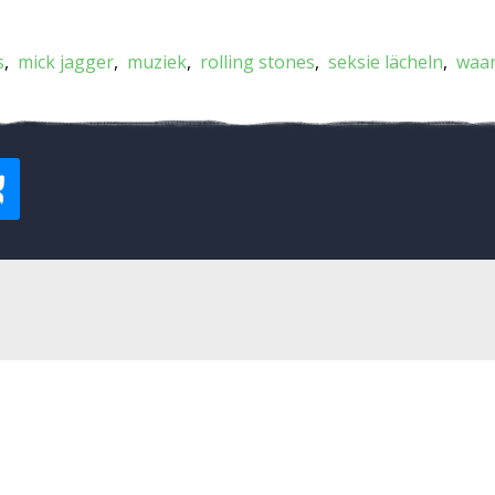
s
mick jagger
muziek
rolling stones
seksie lächeln
waan