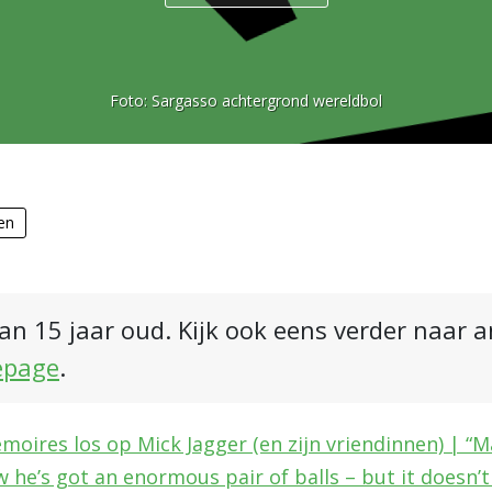
Foto:
Sargasso achtergrond wereldbol
en
an 15 jaar oud. Kijk ook eens verder naar 
epage
.
emoires los op Mick Jagger (en zijn vriendinnen) | “M
w he’s got an enormous pair of balls – but it doesn’t 