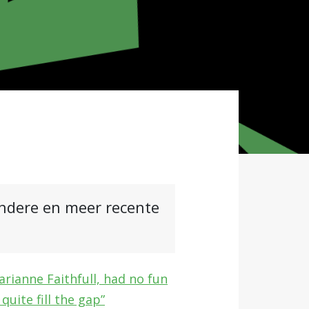
andere en meer recente
arianne Faithfull, had no fun
quite fill the gap”