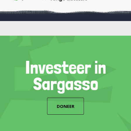
Investeer in
Sargasso
DONEER