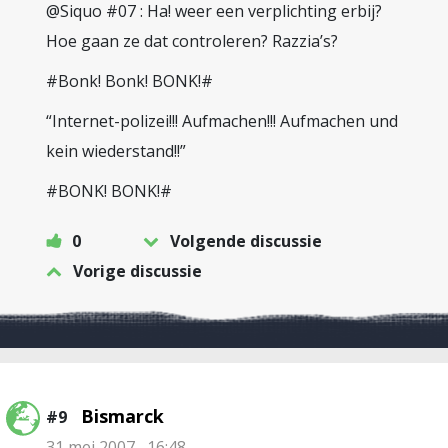
@Siquo #07 : Ha! weer een verplichting erbij?
Hoe gaan ze dat controleren? Razzia’s?
#Bonk! Bonk! BONK!#
“Internet-polizei!!! Aufmachen!!! Aufmachen und
kein wiederstand!!”
#BONK! BONK!#
0
Volgende discussie
Vorige discussie
Bismarck
#9
31 mei 2007 , 16:48