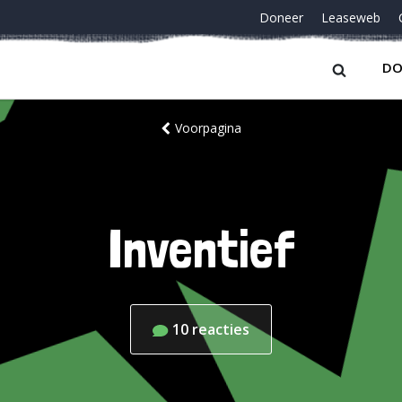
Doneer
Leaseweb
DO
Voorpagina
Inventief
10
reacties