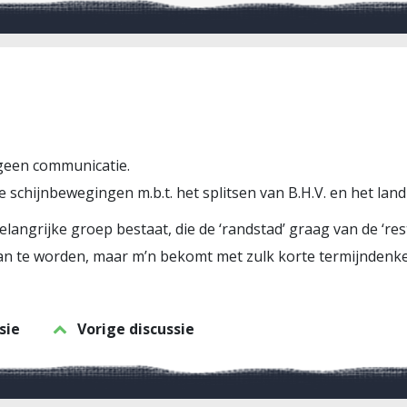
 geen communicatie.
eke schijnbewegingen m.b.t. het splitsen van B.H.V. en het land
 belangrijke groep bestaat, die de ‘randstad’ graag van de ‘r
 van te worden, maar m’n bekomt met zulk korte termijndenk
sie
Vorige discussie