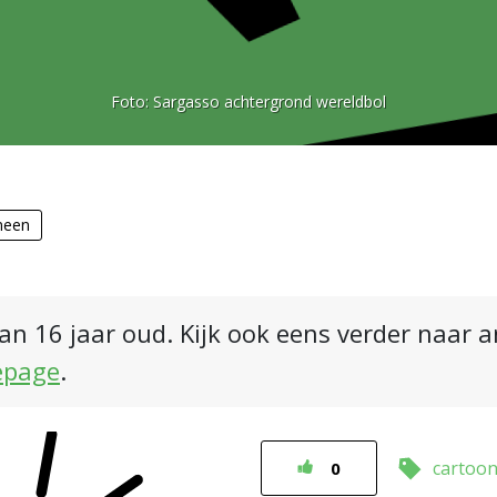
Foto:
Sargasso achtergrond wereldbol
meen
an 16 jaar oud. Kijk ook eens verder naar 
epage
.
cartoo
0