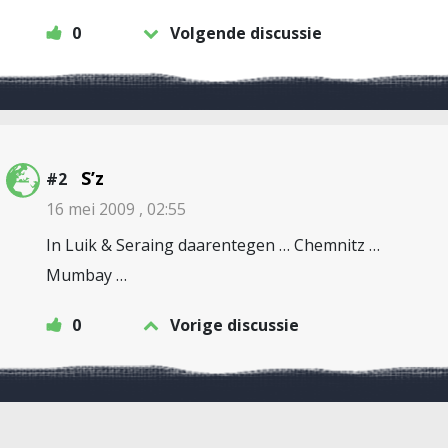
0
Volgende discussie
S’z
#2
16 mei 2009 , 02:55
In Luik & Seraing daarentegen … Chemnitz …
Mumbay …
0
Vorige discussie