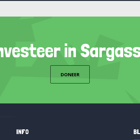
nvesteer in Sargas
DONEER
INFO
BL