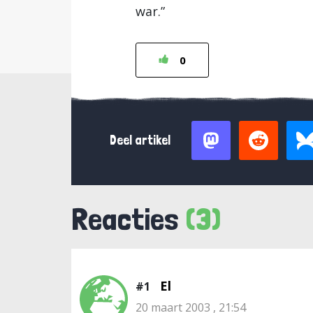
war.”
0
Deel artikel
Reacties
(3)
El
#1
20 maart 2003 , 21:54