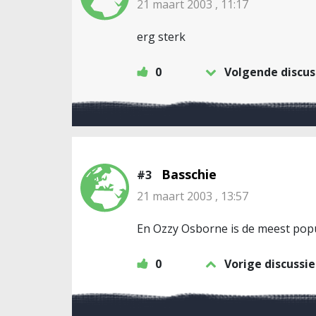
21 maart 2003 , 11:17
erg sterk
0
Volgende discus
Basschie
#3
21 maart 2003 , 13:57
En Ozzy Osborne is de meest pop
0
Vorige discussie