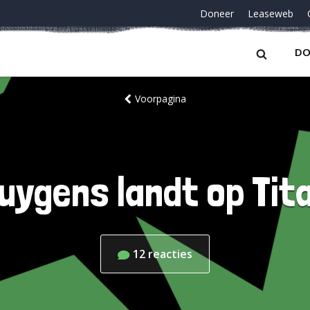
Doneer
Leaseweb
DO
Voorpagina
uygens landt op Tit
12
reacties