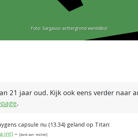
Foto:
Sargasso achtergrond wereldbol
an 21 jaar oud. Kijk ook eens verder naar 
epage
.
Huygens capsule nu (13.34) geland op Titan:
.int)
–
[dank aan: michiel]