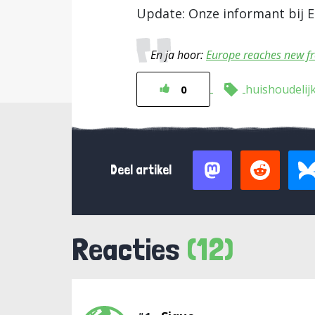
Update: Onze informant bij E
En ja hoor:
Europe reaches new fr
huishoudelij
0
Deel artikel
Reacties
(12)