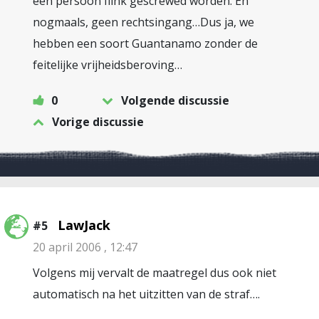
een persoon flink gescrewed worden. En
nogmaals, geen rechtsingang…Dus ja, we
hebben een soort Guantanamo zonder de
feitelijke vrijheidsberoving…
0
Volgende discussie
Vorige discussie
LawJack
#5
20 april 2006 , 12:47
Volgens mij vervalt de maatregel dus ook niet
automatisch na het uitzitten van de straf….