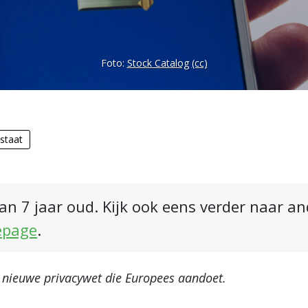
Foto:
Stock Catalog
(cc)
staat
an 7 jaar oud. Kijk ook eens verder naar a
epage
.
n nieuwe privacywet die Europees aandoet.