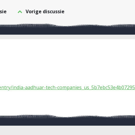
sie
Vorige discussie
/entry/india-aadhuar-tech-companies_us_5b7ebc53e4b0729