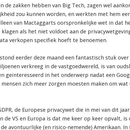
d in de zakken hebben van Big Tech, zagen wel aan
elijkheid zou kunnen worden, en werkten met hem ee
e alleen van Mactaggarts oorspronkelijke wet in dat 
e klagen als het niet voldoet aan de privacywetgeving
 data verkopen specifiek hoeft te benoemen.
stond eerder deze maand een fantastisch stuk over 
ljoenen verkreeg in de vastgoedwereld, is van oudsh
en geïnteresseerd in het onderwerp nadat een Goo
t mensen zich meer zorgen moesten maken om wat G
DPR, de Europese privacywet die in mei van dit jaar
en de VS en Europa is dat me keer op keer opvalt, is
de avontuurlijke (en risico-nemende) Amerikaan. In 