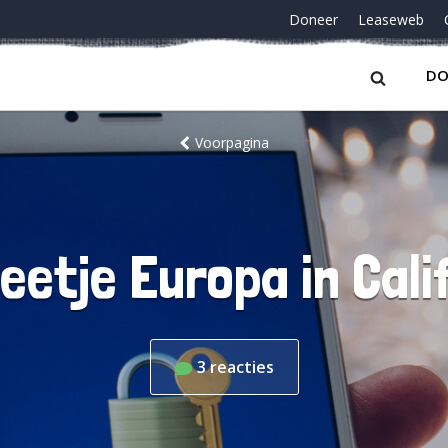
Doneer
Leaseweb
DO
Voorpagina
eetje Europa in Cali
3
reacties