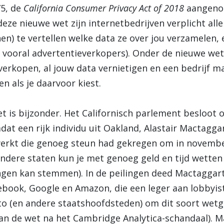
5, de
California Consumer Privacy Act of 2018
aangeno
eze nieuwe wet zijn internetbedrijven verplicht all
n) te vertellen welke data ze over jou verzamelen,
jn vooral advertentieverkopers). Onder de nieuwe wet
verkopen, al jouw data vernietigen en een bedrijf m
n als je daarvoor kiest.
 is bijzonder. Het Californisch parlement besloot o
at een rijk individu uit Oakland, Alastair Mactagga
werkt die genoeg steun had gekregen om in novembe
 andere staten kun je met genoeg geld en tijd wette
ingen kan stemmen). In de peilingen deed Mactaggart
cebook, Google en Amazon, die een leger aan lobbyis
 (en andere staatshoofdsteden) om dit soort wet
n de wet na het Cambridge Analytica-schandaal). Ma