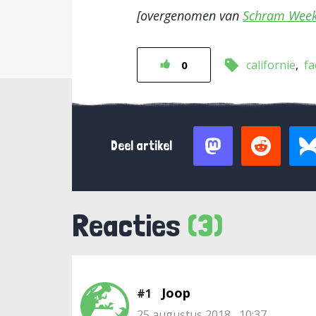
[overgenomen van
Schram Week
californië
f
0
Deel artikel
Reacties
(3)
Joop
#1
25 augustus 2018 , 10:37