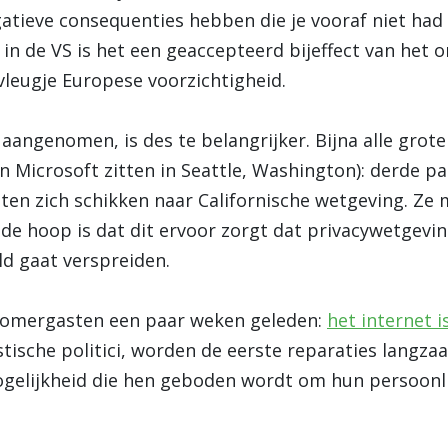
atieve consequenties hebben die je vooraf niet had 
 in de VS is het een geaccepteerd bijeffect van he
 vleugje Europese voorzichtigheid.
 aangenomen, is des te belangrijker. Bijna alle grot
Microsoft zitten in Seattle, Washington): derde par
n zich schikken naar Californische wetgeving. Ze m
e hoop is dat dit ervoor zorgt dat privacywetgeving
ld gaat verspreiden.
n Zomergasten een paar weken geleden:
het internet i
istische politici, worden de eerste reparaties lang
elijkheid die hen geboden wordt om hun persoonl