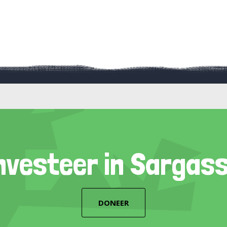
nvesteer in Sargas
DONEER