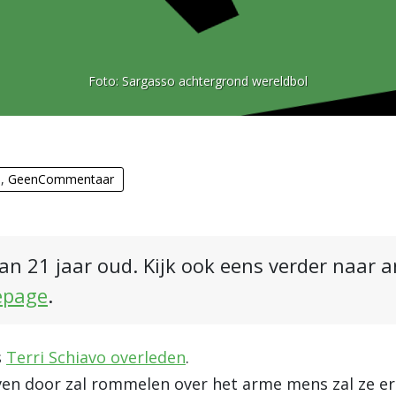
Foto:
Sargasso achtergrond wereldbol
n
,
GeenCommentaar
an 21 jaar oud. Kijk ook eens verder naar 
epage
.
s
Terri Schiavo overleden
.
ven door zal rommelen over het arme mens zal ze er 