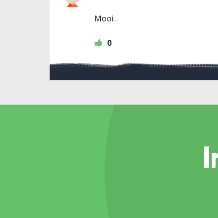
Mooi…
0
I