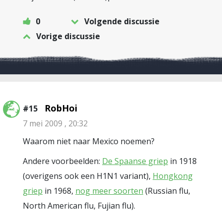
0
Volgende discussie
Vorige discussie
RobHoi
#15
7 mei 2009 , 20:32
Waarom niet naar Mexico noemen?
Andere voorbeelden:
De Spaanse griep
in 1918
(overigens ook een H1N1 variant),
Hongkong
griep
in 1968,
nog meer soorten
(Russian flu,
North American flu, Fujian flu).