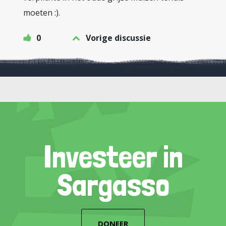
moeten :).
0
Vorige discussie
Investeer in
Sargasso
DONEER