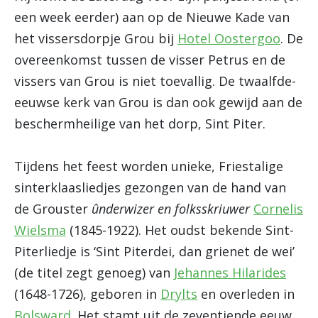
een week eerder) aan op de Nieuwe Kade van
het vissersdorpje Grou bij
Hotel Oostergoo
. De
overeenkomst tussen de visser Petrus en de
vissers van Grou is niet toevallig. De twaalfde-
eeuwse kerk van Grou is dan ook gewijd aan de
beschermheilige van het dorp, Sint Piter.
Tijdens het feest worden unieke, Friestalige
sinterklaasliedjes gezongen van de hand van
de Grouster
ûnderwizer en folksskriuwer
Cornelis
Wielsma
(1845-1922). Het oudst bekende Sint-
Piterliedje is ‘Sint Piterdei, dan grienet de wei’
(de titel zegt genoeg) van
Jehannes Hilarides
(1648-1726), geboren in
Drylts
en overleden in
Bolsward
. Het stamt uit de zeventiende eeuw