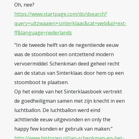
Oh, nee?
https://www.startpage.com/do/dsearch?
query=uitzwaaien+sinterklaas&cat=web&pl=ext-
ff&language=nederlands
“In de tweede helft van de negentiende eeuw
was de stoomboot een ontzettend modern
vervoermiddel. Schenkman deed geheel recht
aan de status van Sinterklaas door hem op een
stoomboot te plaatsen.
Op het einde van het Sinterklaasboek vertrekt
de goedheiligman samen met zijn knecht in een
luchtballon. De luchtballon werd eind
achttiende eeuw uitgevonden en only the
happy few konden er gebruik van maken.”
http://www.historien.nl/jan-schenkman-en-het-