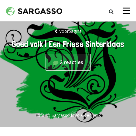
Voorpagina
Goed volk | Een Friese Sinterklaas
2
reacties
Foto:
© Sargasso logo Goed volk