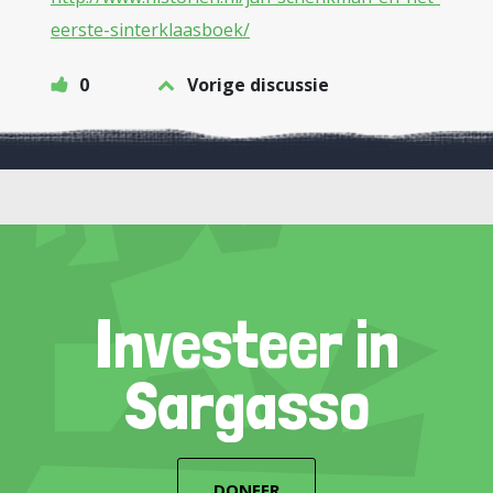
eerste-sinterklaasboek/
0
Vorige discussie
Investeer in
Sargasso
DONEER