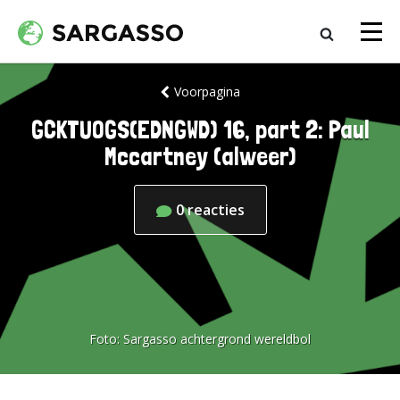
Voorpagina
GCKTUOGS(EDNGWD) 16, part 2: Paul
Mccartney (alweer)
0
reacties
Foto:
Sargasso achtergrond wereldbol