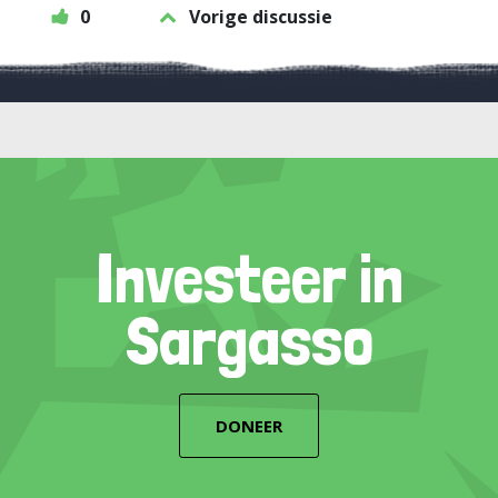
0
Vorige discussie
Investeer in
Sargasso
DONEER