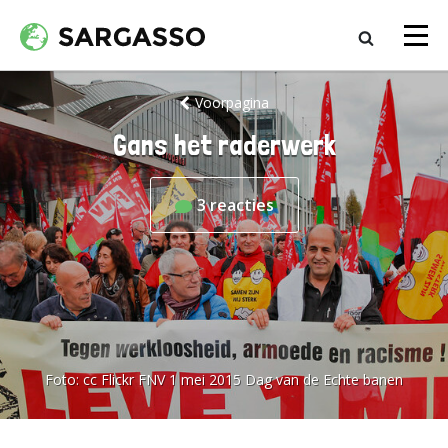
Voorpagina
Gans het raderwerk
3
reacties
Foto:
cc Flickr FNV 1 mei 2015 Dag van de Echte banen