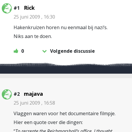
Rick
#1
25 juni 2009 , 16:30
Hakenkruizen horen nu eenmaal bij nazi’s.
Niks aan te doen.
0
Volgende discussie
majava
#2
25 juni 2009 , 16:58
Vlaggen waren voor het documentaire filmpje.
Hier een quote over die dingen:
“
To recreate the Reichmarshall’s office, I thought