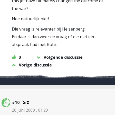
this jet have ultimately changed the outcome of
the war?
Nee natuurlijk niet!
Die vraag is relevanter bij Heisenberg.
En daar is dan weer de vraag of die niet een
afspraak had met Bohr.
0
Volgende discussie
Vorige discussie
S’z
#10
26 juni 2009 , 01:29