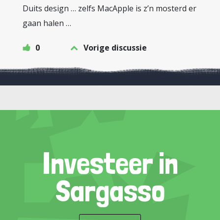
Duits design … zelfs MacApple is z’n mosterd er
gaan halen …
0
Vorige discussie
Investeer in
Sargasso