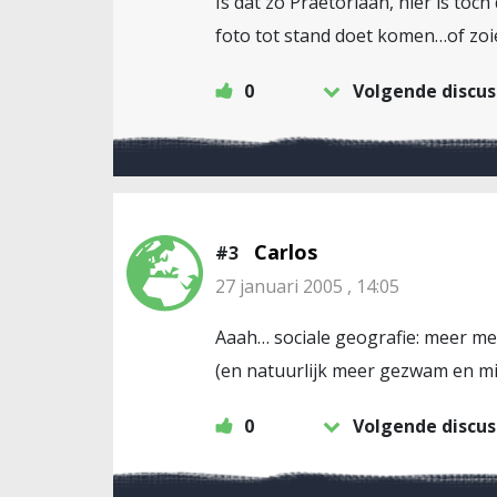
Is dat zo Praetoriaan, hier is to
foto tot stand doet komen…of zoie
0
Volgende discus
Carlos
#3
27 januari 2005 , 14:05
Aaah… sociale geografie: meer me
(en natuurlijk meer gezwam en mi
0
Volgende discus