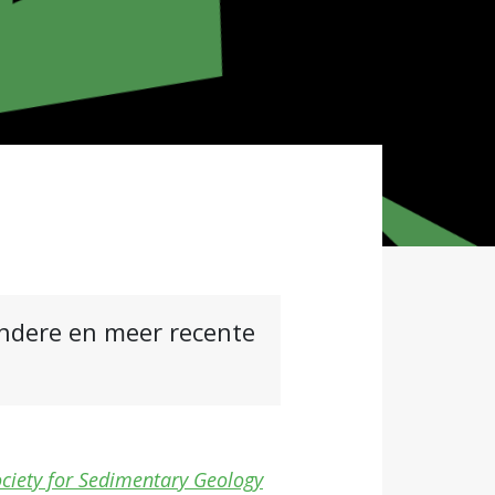
andere en meer recente
ciety for Sedimentary Geology