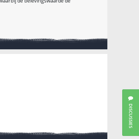
 waarbij de belevingswaarde de
DISCUSSIES