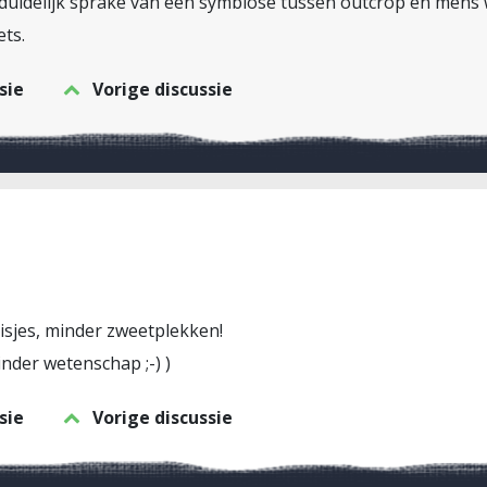
ch duidelijk sprake van een symbiose tussen outcrop en mens
ts.
sie
Vorige discussie
isjes, minder zweetplekken!
nder wetenschap ;-) )
sie
Vorige discussie