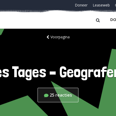
Doneer
Leaseweb
DO
Voorpagina
es Tages – Geograf
25
reacties