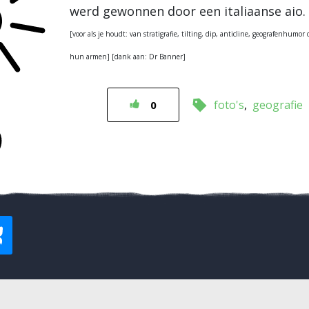
werd gewonnen door een italiaanse aio.
[voor als je houdt: van stratigrafie, tilting, dip, anticline, geografenhumo
hun armen] [dank aan: Dr Banner]
foto's
geografie
0