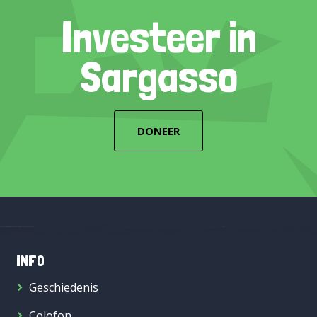
Investeer in
Sargasso
DONEER
INFO
Geschiedenis
Colofon