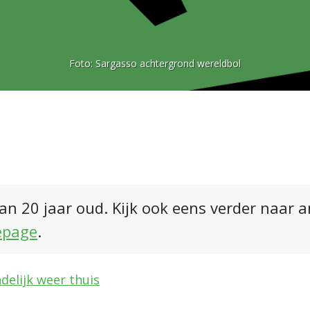
Foto:
Sargasso achtergrond wereldbol
an 20 jaar oud. Kijk ook eens verder naar 
epage
.
ndelijk weer thuis