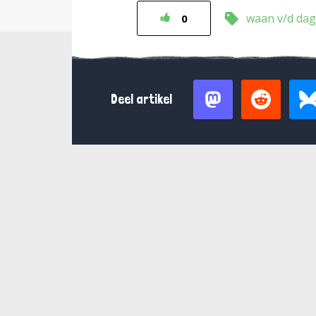
waan v/d dag
0
Deel artikel