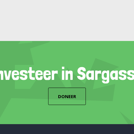
nvesteer in Sargas
DONEER