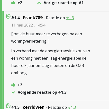
+2
Vorige reactie op #1
Frank789
#1.4
- Reactie op
#1.3
11 mei 2022 , 14:54
[ om de huur meer te verhogen na een
woningverbetering. ]
In verband met de energietransitie zou van
een woning met een laag energielabel de
huur elk jaar omlaag moeten en de OZB
omhoog.
+2
Volgende reactie op #1.3
cerridwen
#1.5
- Reactie op
#1.3