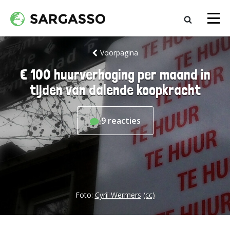
Voorpagina
€ 100 huurverhoging per maand in
tijden van dalende koopkracht
9
reacties
Foto:
Cyril Wermers
(cc)