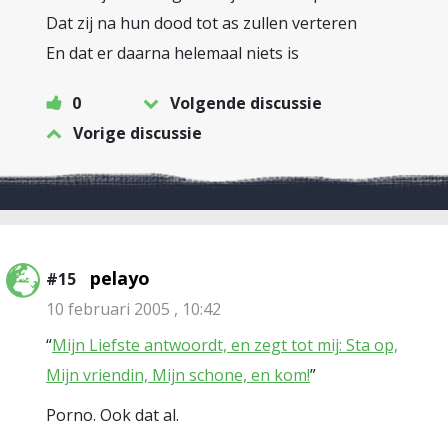
Dat zij na hun dood tot as zullen verteren
En dat er daarna helemaal niets is
0
Volgende discussie
Vorige discussie
pelayo
#15
10 februari 2005 , 10:42
“
Mijn Liefste antwoordt, en zegt tot mij: Sta op,
Mijn vriendin, Mijn schone, en kom!
”
Porno. Ook dat al.