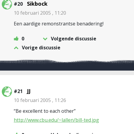
Sikbock
#20
10 februari 2005 , 11:20
Een aardige remonstrantse benadering!
0
Volgende discussie
Vorige discussie
JJ
#21
10 februari 2005 , 11:26
“Be excellent to each other”
http://www.cbu.edu/~lallen/bill-ted.jpg