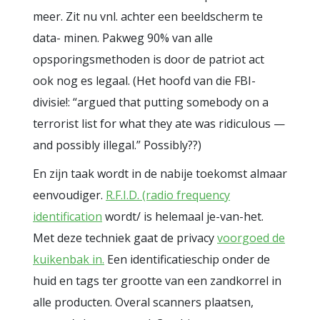
meer. Zit nu vnl. achter een beeldscherm te
data- minen. Pakweg 90% van alle
opsporingsmethoden is door de patriot act
ook nog es legaal. (Het hoofd van die FBI-
divisie!: “argued that putting somebody on a
terrorist list for what they ate was ridiculous —
and possibly illegal.” Possibly??)
En zijn taak wordt in de nabije toekomst almaar
eenvoudiger.
R.F.I.D. (radio frequency
identification
wordt/ is helemaal je-van-het.
Met deze techniek gaat de privacy
voorgoed de
kuikenbak in.
Een identificatieschip onder de
huid en tags ter grootte van een zandkorrel in
alle producten. Overal scanners plaatsen,