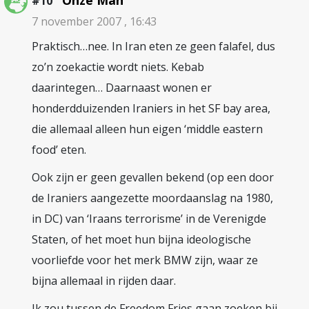
Onze Man
#10
7 november 2007 , 16:43
Praktisch…nee. In Iran eten ze geen falafel, dus
zo’n zoekactie wordt niets. Kebab
daarintegen… Daarnaast wonen er
honderdduizenden Iraniers in het SF bay area,
die allemaal alleen hun eigen ‘middle eastern
food’ eten.
Ook zijn er geen gevallen bekend (op een door
de Iraniers aangezette moordaanslag na 1980,
in DC) van ‘Iraans terrorisme’ in de Verenigde
Staten, of het moet hun bijna ideologische
voorliefde voor het merk BMW zijn, waar ze
bijna allemaal in rijden daar.
Ik zou tussen de Freedom Fries gaan zoeken bij