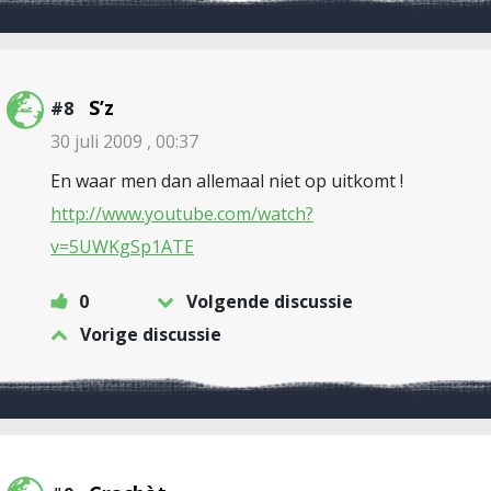
S’z
#8
30 juli 2009 , 00:37
En waar men dan allemaal niet op uitkomt !
http://www.youtube.com/watch?
v=5UWKgSp1ATE
0
Volgende discussie
Vorige discussie