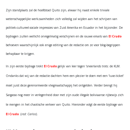
Zijn standplaats zal de hoofdstad Quito zijn, alwaar hij naast enkele triviale
wetenschappelijke werkzaamheden zich volledig zal wijden aan het schrijven van
politiek-cultureel-sociale impressies van Zuid Amerika en Ecuador in het bijzonder. De
bijdragen zullen wellicht onregelmatig verschijnen en de rauwe emails van
El Crudo
behoeven waarschijnlijk ook enige editing van de redactie om ze voor blog-begrippen
behapbaar te krijgen.
In zijn eerste bijdrage trekt
El Crudo
gelijk van leer tegen ‘sneerlands trots: de KLM.
Ondanks dat wij van de redactie dachten hem een plezier te doen met een ‘luxe-ticket’
moet juist deze gerenormeerde vliegmaatschappij het ontgelden. Verder brengt hij
Sargasso nog meer in verlegenheid door met zijn oude illegale boliviaanse rijbewijs zich
te mengen in het chaotische verkeer van Quito. Hieronder volgt de eerste bijdrage van
El Crudo
.(
red: Carlos
).