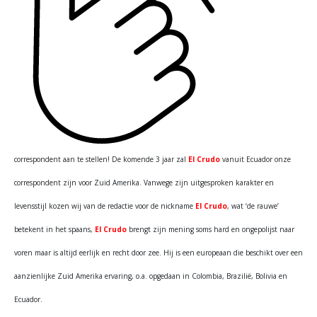
correspondent aan te stellen! De komende 3 jaar zal
El Crudo
vanuit Ecuador onze
correspondent zijn voor Zuid Amerika. Vanwege zijn uitgesproken karakter en
levensstijl kozen wij van de redactie voor de nickname
El Crudo
, wat ‘de rauwe’
betekent in het spaans,
El Crudo
brengt zijn mening soms hard en ongepolijst naar
voren maar is altijd eerlijk en recht door zee. Hij is een europeaan die beschikt over een
aanzienlijke Zuid Amerika ervaring, o.a. opgedaan in Colombia, Brazilië, Bolivia en
Ecuador.