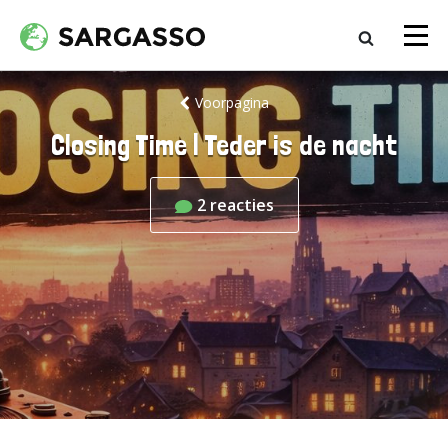
Voorpagina
Closing Time | Teder is de nacht
2
reacties