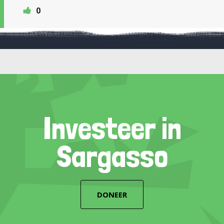
0
Investeer in
Sargasso
DONEER