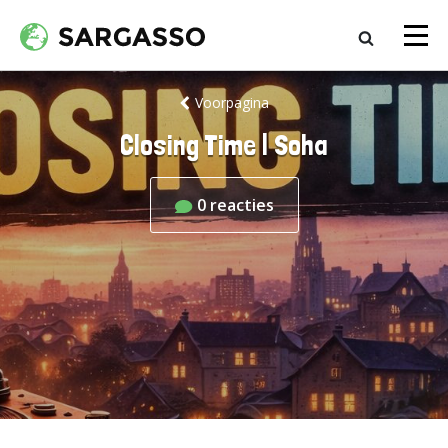
Voorpagina
Closing Time | Soha
0
reacties