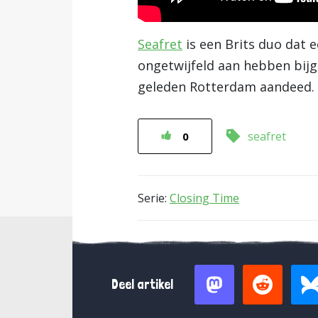
Seafret
is een Brits duo dat 
ongetwijfeld aan hebben bij
geleden Rotterdam aandeed. In
seafret
0
Serie:
Closing Time
Deel artikel