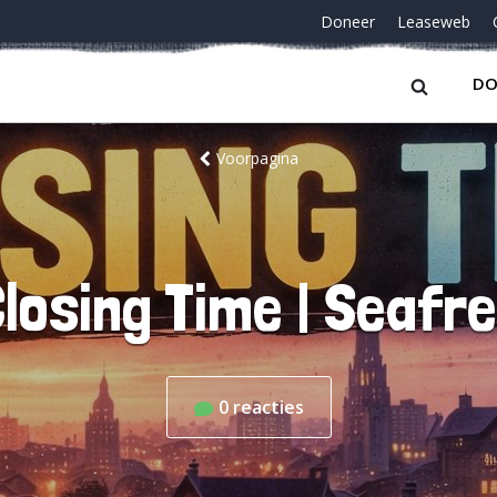
Doneer
Leaseweb
DO
Voorpagina
losing Time | Seafr
0
reacties