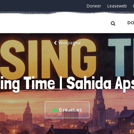
Doneer
Leaseweb
DO
Voorpagina
ing Time | Sahida A
0
reacties