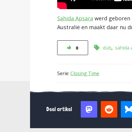
Sahida Apsara
werd geboren in
Australië en maakt daar nu du
dub
sahida 
0
Serie:
Closing Time
Deel artikel