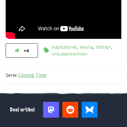
kapitalisme
kesha
lhbtiq+
+4
vrouwenrechten
Serie:
Closing Time
Deel artikel