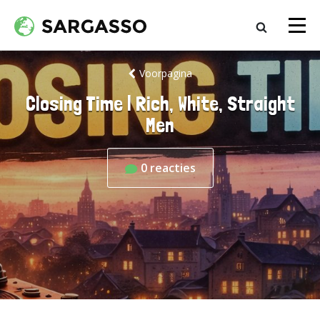
Voorpagina
Closing Time | Rich, White, Straight
Men
0
reacties