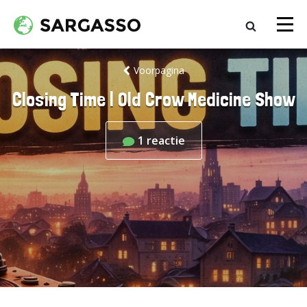
Voorpagina
Closing Time | Old Crow Medicine Show
1
reactie