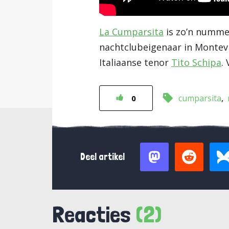
La Cumparsita
is zo’n numme
nachtclubeigenaar in Montevi
Italiaanse tenor
Tito Schipa
.
cumparsita
0
Deel artikel
Reacties
(2)