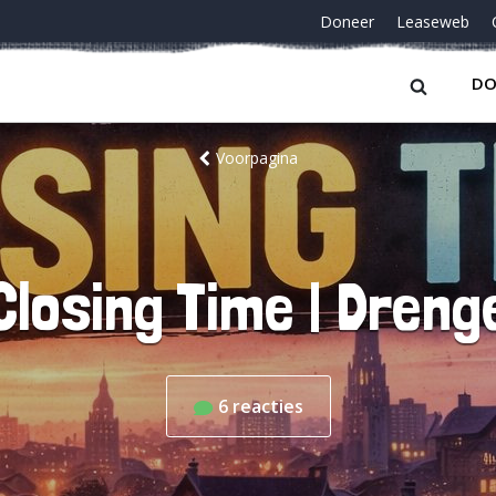
Doneer
Leaseweb
DO
Voorpagina
Closing Time | Dreng
6
reacties