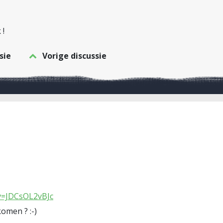
 !
sie
Vorige discussie
v=JDCsOL2vBJc
komen ? :-)