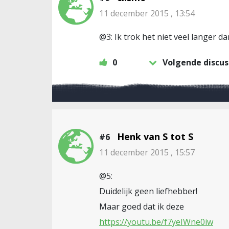
11 december 2015 , 13:54
@3: Ik trok het niet veel langer d
0
Volgende discus
Henk van S tot S
#6
11 december 2015 , 15:57
@5:
Duidelijk geen liefhebber!
Maar goed dat ik deze
https://youtu.be/f7yeIWne0iw