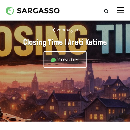
Voorpagina
Closing Time | Areti Ketime
2
reacties