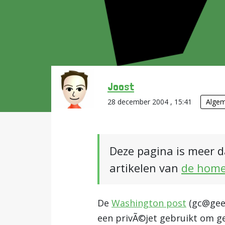
Joost
28 december 2004 , 15:41
Alge
Deze pagina is meer d
artikelen van
de hom
De
Washington post
(
gc@gee
een privÃ©jet gebruikt om ge