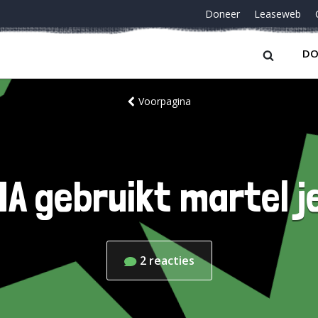
Doneer
Leaseweb
DO
Voorpagina
IA gebruikt martel j
2
reacties