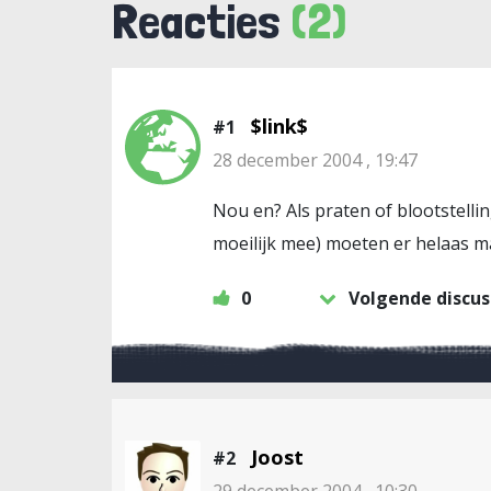
Reacties
(2)
$link$
#1
28 december 2004 , 19:47
Nou en? Als praten of blootstell
moeilijk mee) moeten er helaas m
0
Volgende discus
Joost
#2