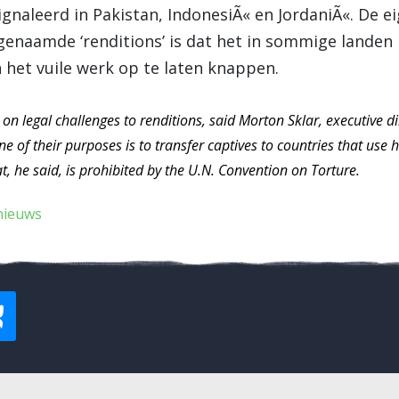
gnaleerd in Pakistan, IndonesiÃ« en JordaniÃ«. De e
genaamde ‘renditions’ is dat het in sommige landen 
 het vuile werk op te laten knappen.
n legal challenges to renditions, said Morton Sklar, executive d
 of their purposes is to transfer captives to countries that use
t, he said, is prohibited by the U.N. Convention on Torture.
nieuws