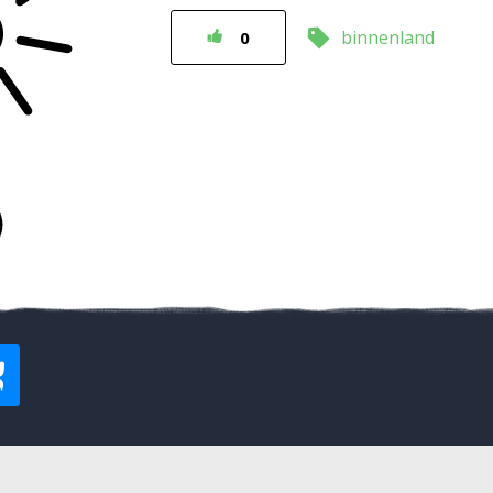
binnenland
0