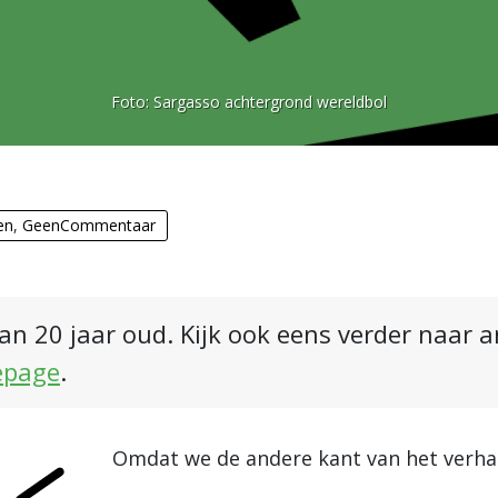
Foto:
Sargasso achtergrond wereldbol
en
,
GeenCommentaar
an 20 jaar oud. Kijk ook eens verder naar 
epage
.
Omdat we de andere kant van het verhaal