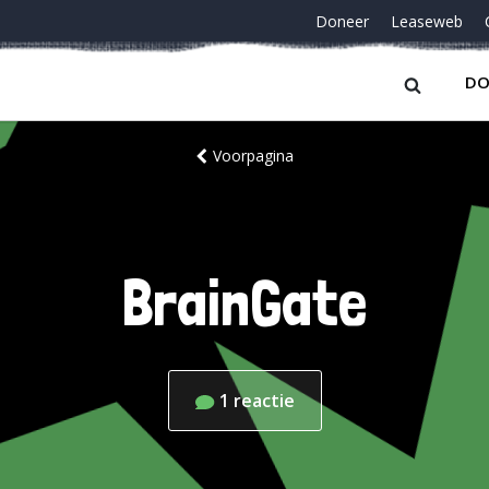
Doneer
Leaseweb
DO
Voorpagina
BrainGate
1
reactie