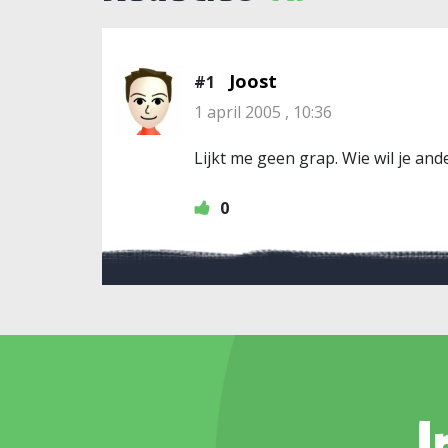
Joost
#1
1 april 2005 , 10:36
Lijkt me geen grap. Wie wil je a
0
I