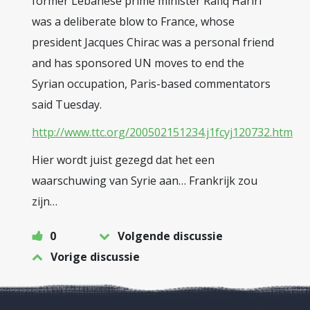
former Lebanese prime minister Rafiq Hariri
was a deliberate blow to France, whose
president Jacques Chirac was a personal friend
and has sponsored UN moves to end the
Syrian occupation, Paris-based commentators
said Tuesday.
http://www.ttc.org/200502151234.j1fcyj120732.htm
Hier wordt juist gezegd dat het een
waarschuwing van Syrie aan… Frankrijk zou
zijn…
0
Volgende discussie
Vorige discussie