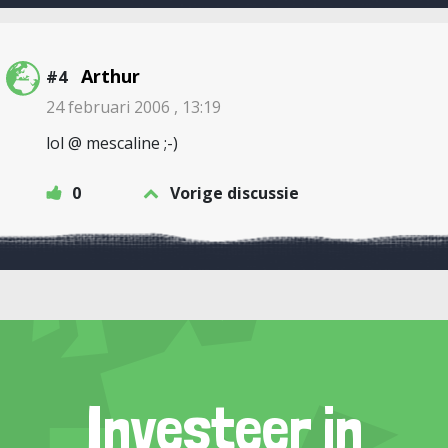
Arthur
#4
24 februari 2006 , 13:19
lol @ mescaline ;-)
0
Vorige discussie
Investeer in