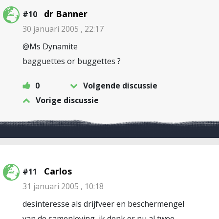
dr Banner
#10
30 januari 2005 , 22:17
@Ms Dynamite
bagguettes or buggettes ?
0
Volgende discussie
Vorige discussie
Carlos
#11
31 januari 2005 , 10:18
desinteresse als drijfveer en beschermengel
van de samenleving, ik denk er nu al twee