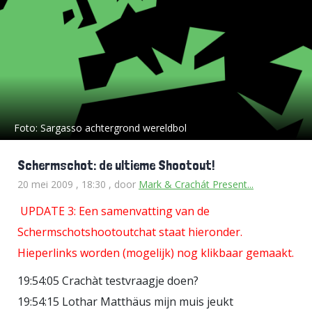
Foto:
Sargasso achtergrond wereldbol
Schermschot: de ultieme Shootout!
20 mei 2009 , 18:30
, door
Mark & Crachát Present...
UPDATE 3: Een samenvatting van de
Schermschotshootoutchat staat hieronder.
Hieperlinks worden (mogelijk) nog klikbaar gemaakt.
19:54:05 Crachàt testvraagje doen?
19:54:15 Lothar Matthäus mijn muis jeukt