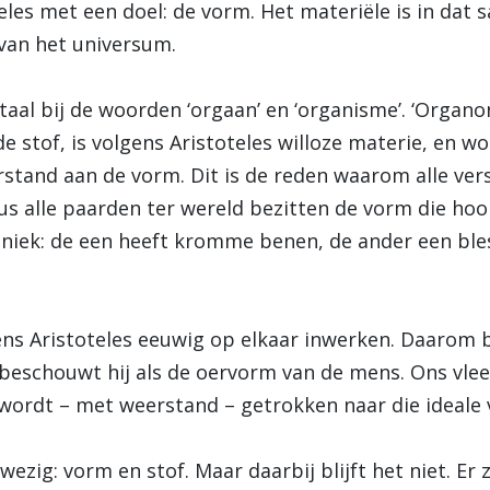
eles met een doel: de vorm. Het materiële is in dat
 van het universum.
 taal bij de woorden ‘orgaan’ en ‘organisme’. ‘Organo
de stof, is volgens Aristoteles willoze materie, en 
stand aan de vorm. Dit is de reden waarom alle ver
Dus alle paarden ter wereld bezitten de vorm die hoor
uniek: de een heeft kromme benen, de ander een bles
ns Aristoteles eeuwig op elkaar inwerken. Daarom blij
beschouwt hij als de oervorm van de mens. Ons vlees
ordt – met weerstand – getrokken naar die ideale vo
ezig: vorm en stof. Maar daarbij blijft het niet. Er 