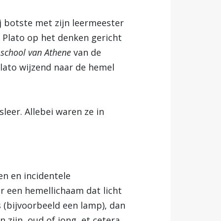
j botste met zijn leermeester
 Plato op het denken gericht
school van Athene
van de
 Plato wijzend naar de hemel
leer. Allebei waren ze in
en en incidentele
er een hemellichaam dat licht
s (bijvoorbeeld een lamp), dan
 zijn, oud of jong, et cetera.