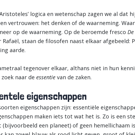
ristoteles’ logica en wetenschap zagen we al dat hi
nen vertrouwen: het denken of de waarneming. Waar
 meer op de waarneming. Op de beroemde fresco
De 
r Rafaël, staan de filosofen naast elkaar afgebeeld:
ing aarde.
metraal tegenover elkaar, althans niet in hun kennis
 zoek naar de
essentie
van de zaken.
dentele eigenschappen
 soorten eigenschappen zijn: essentiële eigenschapp
genschappen maken iets tot wat het is. Zo is een st
eft (bijvoorbeeld een planeet) of geen hemellichaam i
r kan zowel blauw als rood licht geven, groot of klein