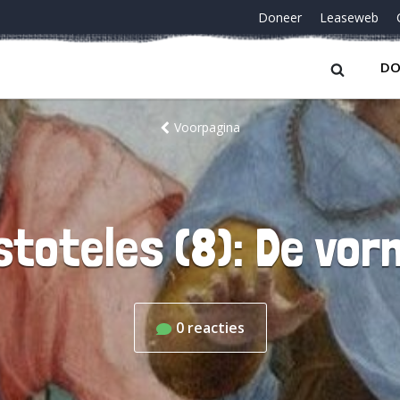
Doneer
Leaseweb
DO
Voorpagina
stoteles (8): De vo
0
reacties