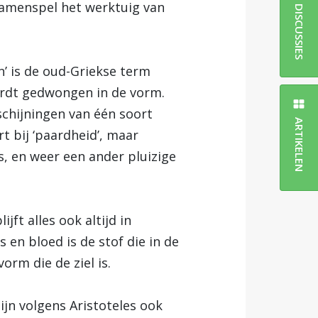
 samenspel het werktuig van
DISCUSSIES
n’ is de oud-Griekse term
wordt gedwongen in de vorm.
schijningen van één soort
ARTIKELEN
t bij ‘paardheid’, maar
, en weer een ander pluizige
ft alles ook altijd in
 en bloed is de stof die in de
rm die de ziel is.
zijn volgens Aristoteles ook