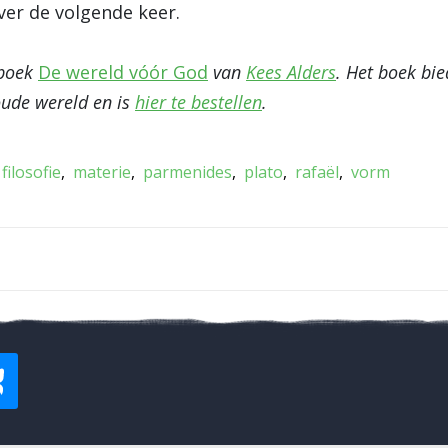
ver de volgende keer.
 boek
De wereld vóór God
van
Kees Alders
. Het boek bie
oude wereld en is
hier te bestellen
.
filosofie
materie
parmenides
plato
rafaël
vorm