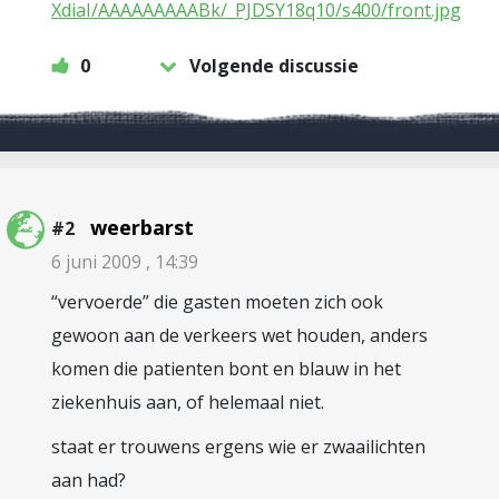
XdiaI/AAAAAAAAABk/_PJDSY18q10/s400/front.jpg
0
Volgende discussie
weerbarst
#2
6 juni 2009 , 14:39
“vervoerde” die gasten moeten zich ook
gewoon aan de verkeers wet houden, anders
komen die patienten bont en blauw in het
ziekenhuis aan, of helemaal niet.
staat er trouwens ergens wie er zwaailichten
aan had?