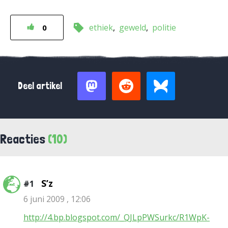
ethiek
geweld
politie
0
Deel artikel
Reacties
(10)
S’z
#1
6 juni 2009 , 12:06
http://4.bp.blogspot.com/_QJLpPWSurkc/R1WpK-