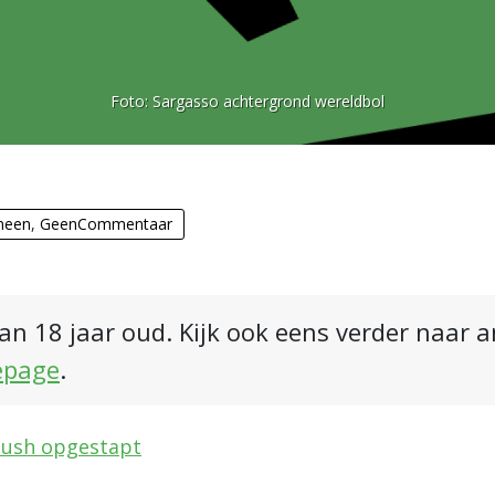
Foto:
Sargasso achtergrond wereldbol
meen
,
GeenCommentaar
an 18 jaar oud. Kijk ook eens verder naar 
epage
.
Bush opgestapt