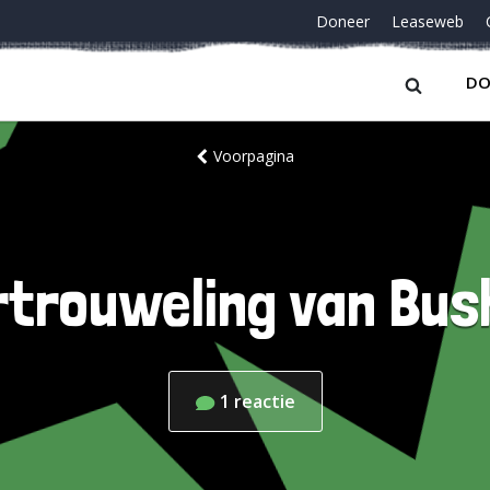
Doneer
Leaseweb
DO
Voorpagina
rtrouweling van Bus
1
reactie