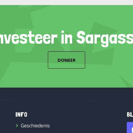
nvesteer in Sargas
DONEER
INFO
BL
Geschiedenis