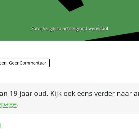
Foto:
Sargasso achtergrond wereldbol
een
,
GeenCommentaar
an 19 jaar oud. Kijk ook eens verder naar 
epage
.
1