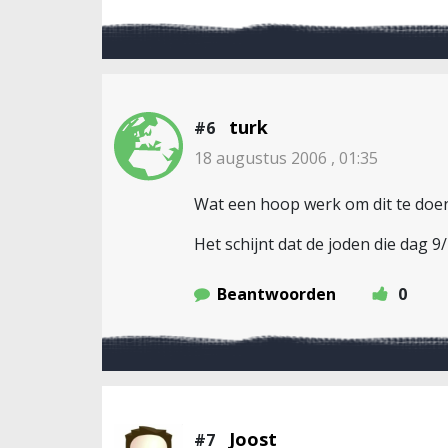
turk
#6
18 augustus 2006 , 01:35
Wat een hoop werk om dit te doen
Het schijnt dat de joden die dag 
Beantwoorden
0
Joost
#7