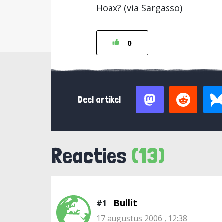
Hoax? (via Sargasso)
0
Deel artikel
Reacties
(13)
Bullit
#1
17 augustus 2006 , 12:38