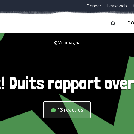
Doneer
Leaseweb
DO
Voorpagina
! Duits rapport over
13
reacties